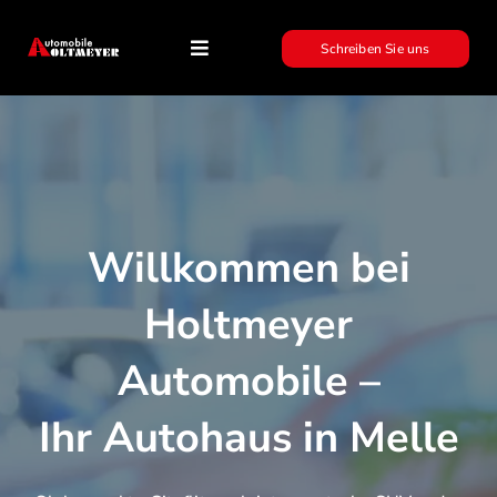
Skip
to
Schreiben Sie uns
Toggle
Navigation
content
Mitsubishi
Subaru
Willkommen bei
GWM
Holtmeyer
05422 3030
Automobile –
Schreiben Sie uns per WhatsApp
Ihr Autohaus in Melle